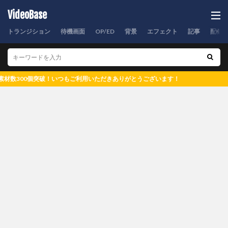
VideoBase
トランジション
待機画面
OP/ED
背景
エフェクト
記事
配信
材数300個突破！いつもご利用いただきありがとうございます！