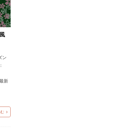
風
ズン
：
、最新
読む