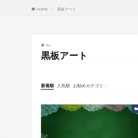
HOME
黒板アート
TAG
黒板アート
新着順
人気順
お勧めカテゴリ
背景
エフェクト
カッコいい