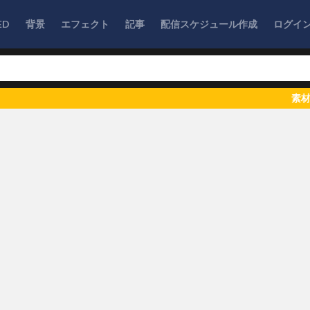
ED
背景
エフェクト
記事
配信スケジュール作成
ログイ
素材数3