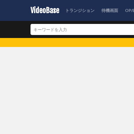
VideoBase
トランジション
待機画面
OP/