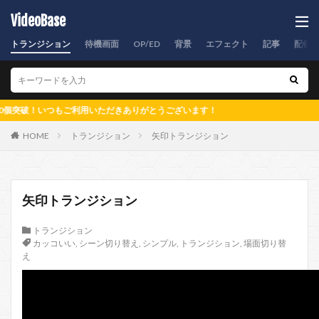
VideoBase
トランジション
待機画面
OP/ED
背景
エフェクト
記事
配信
！いつもご利用いただきありがとうございます！
HOME
トランジション
矢印トランジション
矢印トランジション
トランジション
カッコいい
,
シーン切り替え
,
シンプル
,
トランジション
,
場面切り替
え