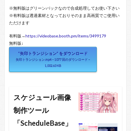
※無料版はグリーンバックなので合成処理してお使い下さい
※有料版は透過素材となっておりそのまま高画質でご使用い
ただけます
有料版→
https://videobase.booth.pm/items/3499179
無料版↓
“矢印トランジション” をダウンロード
矢印トランジション.mp4 – 1077 回のダウンロード –
1,002.63 KB
スケジュール画像
制作ツール
「ScheduleBase」