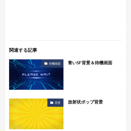
関連する記事
青いSF背景＆待機画面
待機画面
放射状ポップ背景
背景