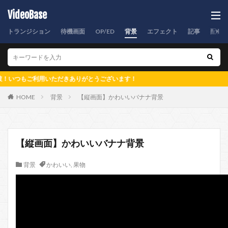
VideoBase
トランジション
待機画面
OP/ED
背景
エフェクト
記事
配信
もご利用いただきありがとうございます！
HOME
背景
【縦画面】かわいいバナナ背景
【縦画面】かわいいバナナ背景
背景
かわいい
,
果物