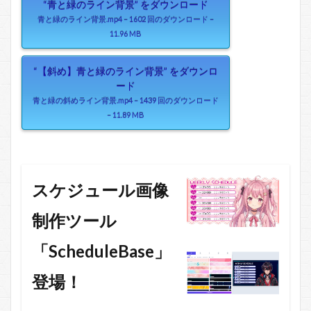
“青と緑のライン背景” をダウンロード
青と緑のライン背景.mp4 – 1602 回のダウンロード –
11.96 MB
“【斜め】青と緑のライン背景” をダウンロ
ード
青と緑の斜めライン背景.mp4 – 1439 回のダウンロード
– 11.89 MB
スケジュール画像
制作ツール
「ScheduleBase」
登場！