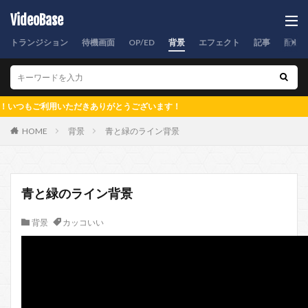
VideoBase
トランジション
待機画面
OP/ED
背景
エフェクト
記事
配信
ご利用いただきありがとうございます！
HOME
背景
青と緑のライン背景
青と緑のライン背景
背景
カッコいい