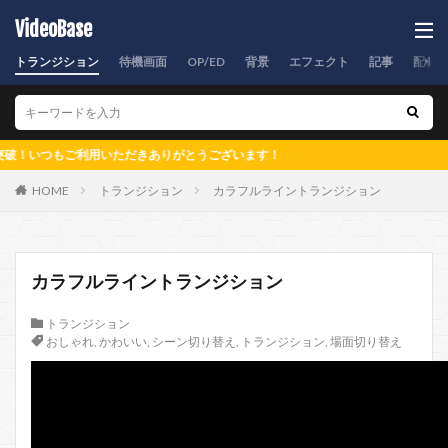
VideoBase
トランジション
待機画面
OP/ED
背景
エフェクト
記事
配信
つもご利用いただきありがとうございます！
HOME
トランジション
カラフルライントランジション
カラフルライントランジション
トランジション
おしゃれ
,
かわいい
,
シーン切り替え
,
トランジション
,
場面切り替え