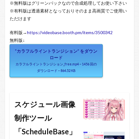
※無料版はグリーンバックなので合成処理してお使い下さい
※有料版は透過素材となっておりそのまま高画質でご使用い
ただけます
有料版→
https://videobase.booth.pm/items/3500342
無料版↓
“カラフルライントランジション” をダウン
ロード
カラフルライントランジション_free.mp4 – 1456 回の
ダウンロード – 864.52 KB
スケジュール画像
制作ツール
「ScheduleBase」