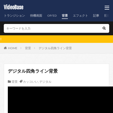
VideoBase
トランジション
待機画面
OP/ED
背景
エフェクト
記事
配信
素材数
HOME
背景
デジタル四角ライン背景
デジタル四角ライン背景
背景
カッコいい
,
デジタル