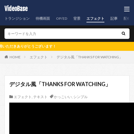
VideoBase
トランジション
待機画面
OP/ED
背景
エフェクト
記事
配信
きありがとうございます！
HOME
エフェクト
デジタル風「THANKS FOR WATCHING」
デジタル風「THANKS FOR WATCHING」
エフェクト
,
テキスト
かっこいい
,
シンプル