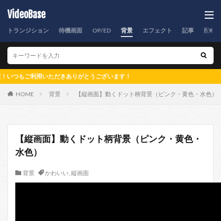
VideoBase
トランジション
待機画面
OP/ED
背景
エフェクト
記事
配信
ご利用いただきありがとうございます！
HOME
背景
【縦画面】動くドット柄背景（ピンク・黄色・水色）
【縦画面】動くドット柄背景（ピンク・黄色・
水色）
背景
かわいい
,
縦画面