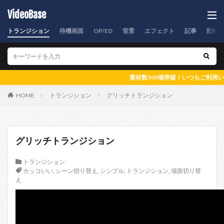
VideoBase
トランジション
待機画面
OP/ED
背景
エフェクト
記事
配信
素材数300個突破！いつもご利用いただきあ
HOME
トランジション
グリッチトランジション
グリッチトランジション
トランジション
カッコいい
,
シーン切り替え
,
シンプル
,
トランジション
,
場面切り替
え