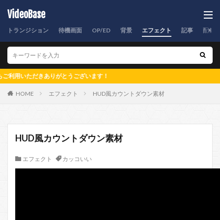
VideoBase
トランジション
待機画面
OP/ED
背景
エフェクト
記事
配信
いただきありがとうございます！
HOME
エフェクト
HUD風カウントダウン素材
HUD風カウントダウン素材
エフェクト
カッコいい