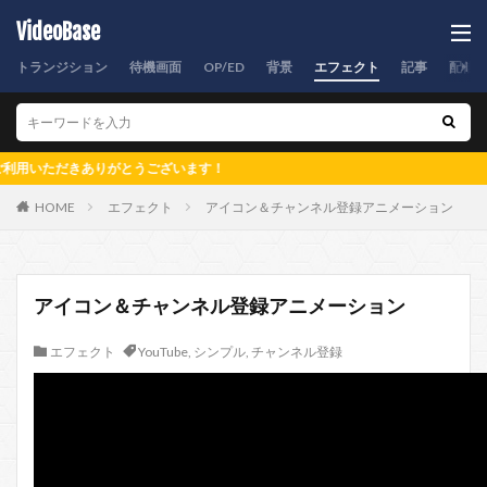
VideoBase
トランジション
待機画面
OP/ED
背景
エフェクト
記事
配信
だきありがとうございます！
HOME
エフェクト
アイコン＆チャンネル登録アニメーション
アイコン＆チャンネル登録アニメーション
エフェクト
YouTube
,
シンプル
,
チャンネル登録