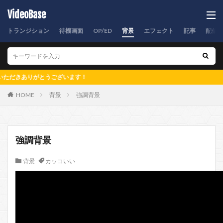
VideoBase
トランジション
待機画面
OP/ED
背景
エフェクト
記事
配信
ありがとうございます！
HOME
背景
強調背景
強調背景
背景
カッコいい