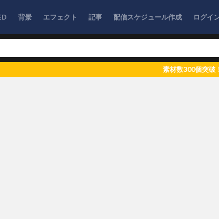
ED
背景
エフェクト
記事
配信スケジュール作成
ログイ
素材数300個突破！いつもご利