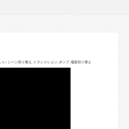
いい
,
シーン切り替え
,
トランジション
,
ポップ
,
場面切り替え