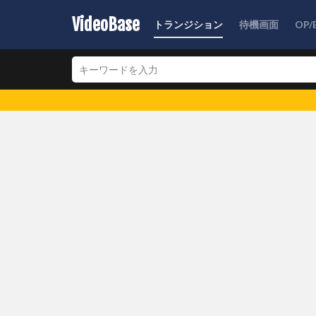
VideoBase
トランジション
待機画面
OP/