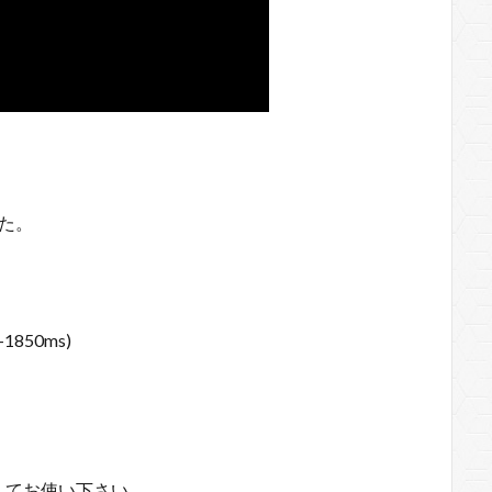
た。
850ms)
してお使い下さい