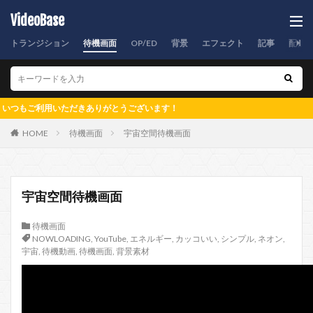
VideoBase
トランジション
待機画面
OP/ED
背景
エフェクト
記事
配信
利用いただきありがとうございます！
HOME
待機画面
宇宙空間待機画面
宇宙空間待機画面
待機画面
NOWLOADING
,
YouTube
,
エネルギー
,
カッコいい
,
シンプル
,
ネオン
,
宇宙
,
待機動画
,
待機画面
,
背景素材