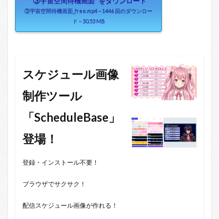
“③宇宙空間待機画面” をダウンロード
③宇宙空間待機画面_free.mp4 – 1446 回のダウンロー
ド – 30.53 MB
スケジュール画像
制作ツール
「ScheduleBase」
登場！
登録・インストール不要！
ブラウザでサクサク！
配信スケジュール画像が作れる！