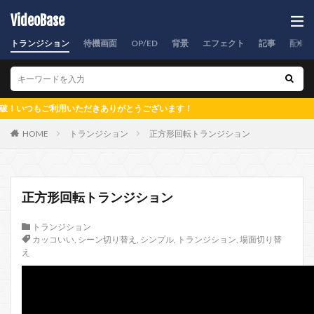
VideoBase
トランジション
待機画面
OP/ED
背景
エフェクト
記事
配信
もご利用いただきありがとうございます！
HOME
トランジション
正方形回転トランジション
正方形回転トランジション
トランジション
カッコいい
,
シーン切り替え
,
シンプル
,
トランジション
,
場面切り替
え