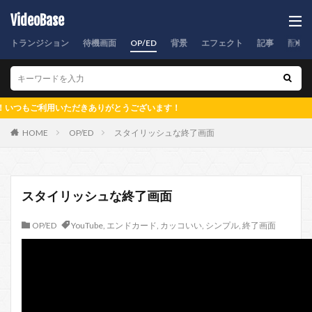
VideoBase
トランジション
待機画面
OP/ED
背景
エフェクト
記事
配信
ご利用いただきありがとうございます！
HOME
OP/ED
スタイリッシュな終了画面
スタイリッシュな終了画面
OP/ED
YouTube
,
エンドカード
,
カッコいい
,
シンプル
,
終了画面