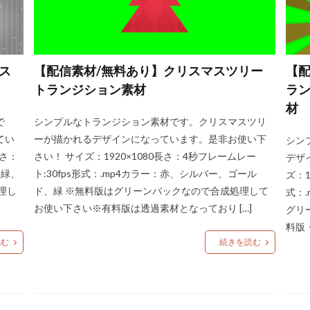
ス
【配信素材/無料あり】クリスマスツリー
【配
トランジション素材
ラン
材
で
シンプルなトランジション素材です。クリスマスツリ
てい
ーが描かれるデザインになっています。是非お使い下
シン
長さ：
さい！ サイズ：1920×1080長さ：4秒フレームレー
デザ
、緑、
ト:30fps形式：.mp4カラー：赤、シルバー、ゴール
ズ：1
理し
ド、緑 ※無料版はグリーンバックなので合成処理して
式：
お使い下さい※有料版は透過素材となっており […]
グリ
料版
読む
続きを読む