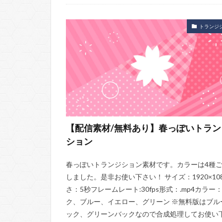
背景
エフェクト
カッコいい
トランジ
【配信素材/無料あり】春っぽいトラン
ション
春っぽいトランジション素材です。カラーは4種
しました。是非お使い下さい！ サイズ：1920×10
さ：5秒フレームレート:30fps形式：.mp4カラー
ク、ブルー、イエロー、グリーン ※無料版はブル
ック、グリーンバックなので合成処理してお使い