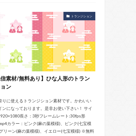
トランジション
信素材/無料あり】ひな人形のトラン
ション
祭りに使えるトランジション素材です。かわいい
インになっております。是非お使い下さい！ サイ
920×1080長さ：3秒フレームレート:30fps形
.mp4カラー：ピンク(麻の葉模様)、ピンク(七宝模
、グリーン(麻の葉模様)、イエロー(七宝模様) ※無料