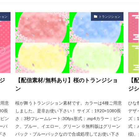
ション
トランジション
ジ
【配信素材/無料あり】桜のトランジショ
【配
ン
ジ
ご用意
桜が舞うトランジション素材です。カラーは4種ご用意
ひな
80長
しました。是非お使い下さい！ サイズ：1920×1080長
デザ
：ピン
さ：3秒フレームレート:30fps形式：.mp4カラー：ピン
ズ：1
ーバ
ク、ブルー、イエロー、グリーン ※無料版はグリーン
式：
下さ
バック・ブルーバックなので合成処理してお使い下さ
様)