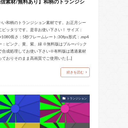
信素材/無料あり】和柄のトランジシ
ン
いい和柄のトランジション素材です。お正月シー
にピッタリです。是非お使い下さい！ サイズ：
0×1080長さ：5秒フレームレート:30fps形式：.mp4
ー：ピンク、黄、紫、緑 ※無料版はブルーバック
で合成処理してお使い下さい※有料版は透過素材
っておりそのまま高画質でご使用いた […]
続きを読む
トランジション