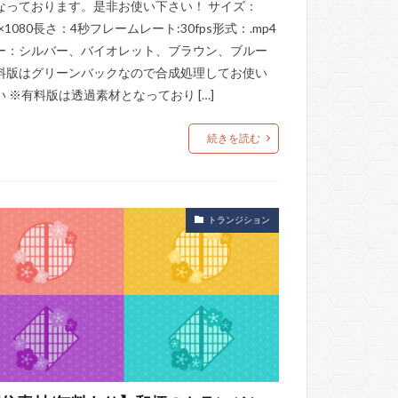
なっております。是非お使い下さい！ サイズ：
0×1080長さ：4秒フレームレート:30fps形式：.mp4
ー：シルバー、バイオレット、ブラウン、ブルー
料版はグリーンバックなので合成処理してお使い
い ※有料版は透過素材となっており […]
続きを読む
トランジション