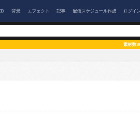
ED
背景
エフェクト
記事
配信スケジュール作成
ログイ
素材数300個突破！