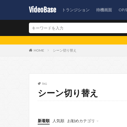
VideoBase
トランジション
待機画面
OP/
HOME
シーン切り替え
TAG
シーン切り替え
新着順
人気順
お勧めカテゴリ