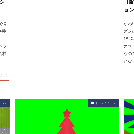
シ
【配
ョ
配信
かわ
4秒
ズン
、
192
ック
カラ
素材
なの
とな
読む
ション
トランジション