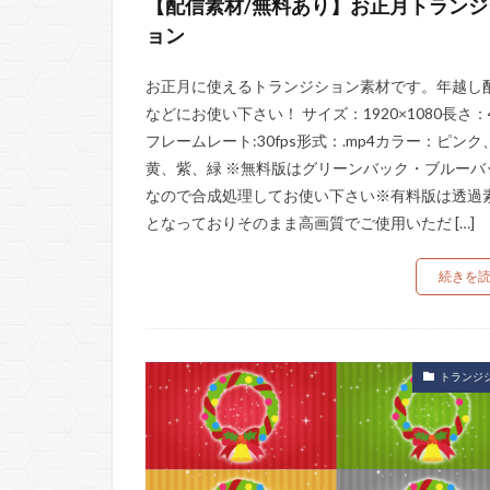
【配信素材/無料あり】お正月トランジ
ョン
お正月に使えるトランジション素材です。年越し
などにお使い下さい！ サイズ：1920×1080長さ：
フレームレート:30fps形式：.mp4カラー：ピンク
黄、紫、緑 ※無料版はグリーンバック・ブルーバ
なので合成処理してお使い下さい※有料版は透過
となっておりそのまま高画質でご使用いただ […]
続きを
トランジ