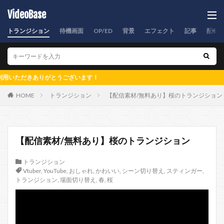
VideoBase
トランジション
待機画面
OP/ED
背景
エフェクト
記事
配信
だきありがとうございます！
HOME
トランジション
【配信素材/無料あり】桜のトランジション
【配信素材/無料あり】桜のトランジション
トランジション
Vtuber
,
YouTube
,
おしゃれ
,
かわいい
,
シーン切り替え
,
スティンガー
,
トランジション
,
場面切り替え
,
春
,
桜