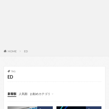
HOME
ED
TAG
ED
新着順
人気順
お勧めカテゴリ
背景
エフェクト
カッコいい