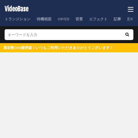
VideoBase
トランジション
待機画面
OP/ED
背景
エフェクト
記事
配信
素材数300個突破！いつもご利用いただきありがとうございます！