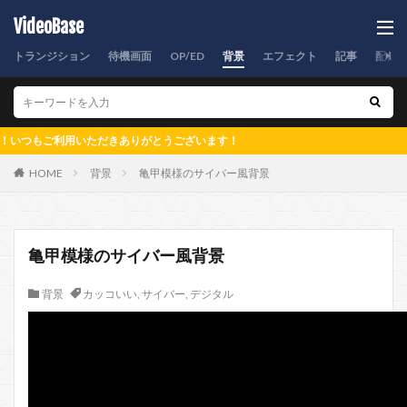
VideoBase
トランジション
待機画面
OP/ED
背景
エフェクト
記事
配信
ご利用いただきありがとうございます！
HOME
背景
亀甲模様のサイバー風背景
亀甲模様のサイバー風背景
背景
カッコいい
,
サイバー
,
デジタル