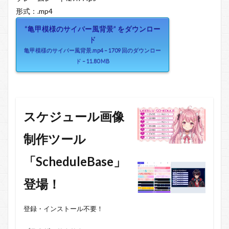
形式：.mp4
“亀甲模様のサイバー風背景” をダウンロー
ド
亀甲模様のサイバー風背景.mp4 – 1709 回のダウンロー
ド – 11.80 MB
スケジュール画像
制作ツール
「ScheduleBase」
登場！
登録・インストール不要！