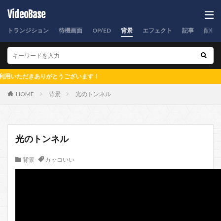
VideoBase
トランジション
待機画面
OP/ED
背景
エフェクト
記事
配信
だきありがとうございます！
HOME
背景
光のトンネル
光のトンネル
背景
カッコいい