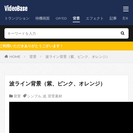
VideoBase
トランジション
待機画面
OP/ED
背景
エフェクト
記事
配信
ただきありがとうございます！
HOME
背景
波ライン背景（紫、ピンク、オレンジ）
波ライン背景（紫、ピンク、オレンジ）
背景
シンプル
,
波
,
背景素材