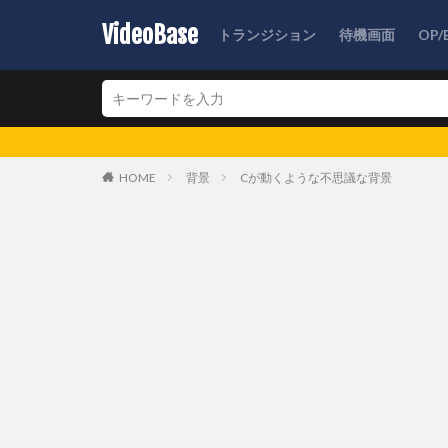
VideoBase
トランジション
待機画面
OP/
HOME
背景
Cが動くような不思議な背景