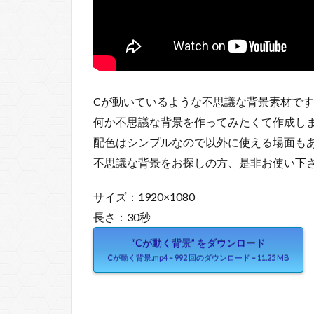
Cが動いているような不思議な背景素材で
何か不思議な背景を作ってみたくて作成し
配色はシンプルなので以外に使える場面も
不思議な背景をお探しの方、是非お使い下
サイズ：1920×1080
長さ：30秒
“Cが動く背景” をダウンロード
Cが動く背景.mp4 – 992 回のダウンロード – 11.25 MB