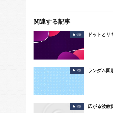
関連する記事
ドットとリ
背景
ランダム図
背景
広がる波紋
背景