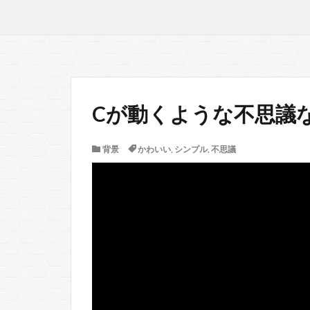
Cが動くような不思議
背景
かわいい
,
シンプル
,
不思議