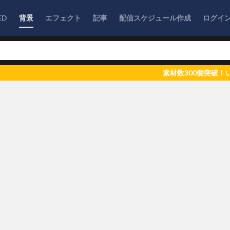
ED
背景
エフェクト
記事
配信スケジュール作成
ログイ
素材数300個突破！いつもご利