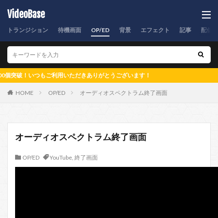
VideoBase
トランジション
待機画面
OP/ED
背景
エフェクト
記事
配信
！いつもご利用いただきありがとうございます！
HOME
OP/ED
オーディオスペクトラム終了画面
オーディオスペクトラム終了画面
OP/ED
YouTube
,
終了画面