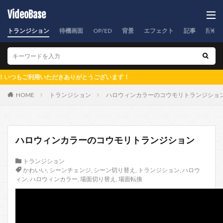
VideoBase
トランジション
待機画面
OP/ED
背景
エフェクト
記事
配信
ご利用いただきありがとうございます！
HOME
トランジション
ハロウィンカラーのコウモリトランジショ
ハロウィンカラーのコウモリトランジション
トランジション
かわいい
,
シーンチェンジ
,
シーン切り替え
,
トランジション
,
ハロウ
ィン
,
ハロウィンカラー
,
場面切り替え
,
場面転換