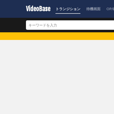
VideoBase
トランジション
待機画面
OP/