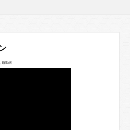
ン
ン
,
縦動画