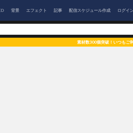
ED
背景
エフェクト
記事
配信スケジュール作成
ログイ
素材数300個突破！いつもご利用いただき