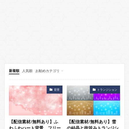
新着順
人気順
お勧めカテゴリ
背景
エフェクト
カッコいい
背景
トランジション
【配信素材/無料あり】ふ
【配信素材/無料あり】雪
わふわハート背景 フリー
の結晶と街並みトランジシ