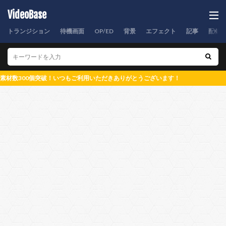
VideoBase
トランジション
待機画面
OP/ED
背景
エフェクト
記事
配信
材数300個突破！いつもご利用いただきありがとうございます！