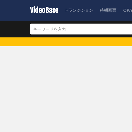
VideoBase
トランジション
待機画面
OP/
素材数3