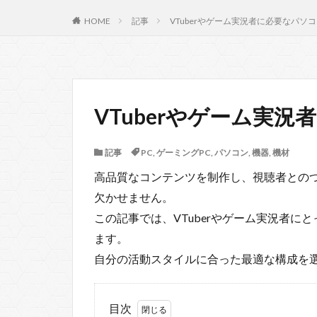
HOME
記事
VTuberやゲーム実況者に必要なパソ
VTuberやゲーム実
記事
PC
,
ゲーミングPC
,
パソコン
,
機器
,
機材
高品質なコンテンツを制作し、視聴者との
欠かせません。
この記事では、VTuberやゲーム実況者
ます。
自分の活動スタイルに合った最適な構成を
目次